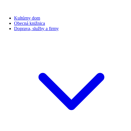
Kultúrny dom
Obecná knižnica
Doprava, služby a firmy