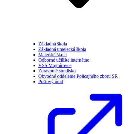
Základná škola
Základná umelecká škola
Materská škola
Odborné učilište internátne
VSS Mojmírovce
Zdravotné stredisko
Obvodné oddelenie Policajného zboru SR
Poštový úrad