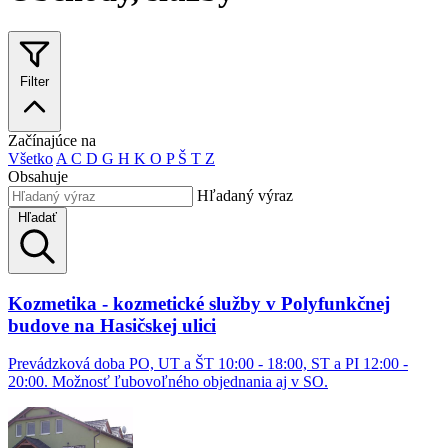
Filter
Začínajúce na
Všetko
A
C
D
G
H
K
O
P
Š
T
Z
Obsahuje
Hľadaný výraz
Hľadať
Kozmetika - kozmetické služby v Polyfunkčnej
budove na Hasičskej ulici
Prevádzková doba PO, UT a ŠT 10:00 - 18:00, ST a PI 12:00 -
20:00. Možnosť ľubovoľného objednania aj v SO.