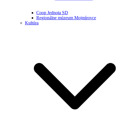
Coop Jednota SD
Regionálne múzeum Mojmírovce
Kultúra