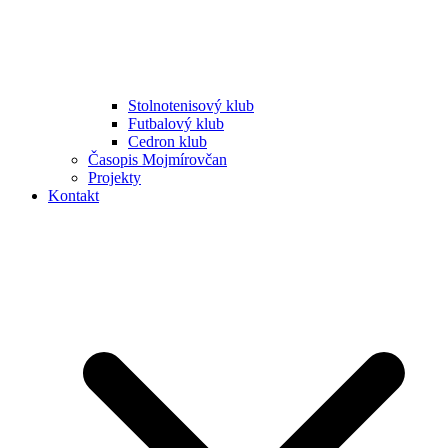
Stolnotenisový klub
Futbalový klub
Cedron klub
Časopis Mojmírovčan
Projekty
Kontakt