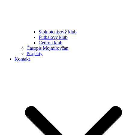
Stolnotenisový klub
Futbalový klub
Cedron klub
Časopis Mojmírovčan
Projekty
Kontakt