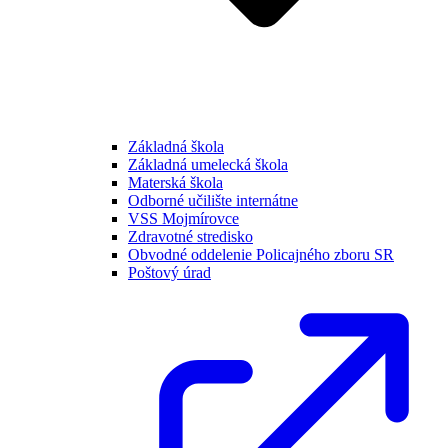
Základná škola
Základná umelecká škola
Materská škola
Odborné učilište internátne
VSS Mojmírovce
Zdravotné stredisko
Obvodné oddelenie Policajného zboru SR
Poštový úrad