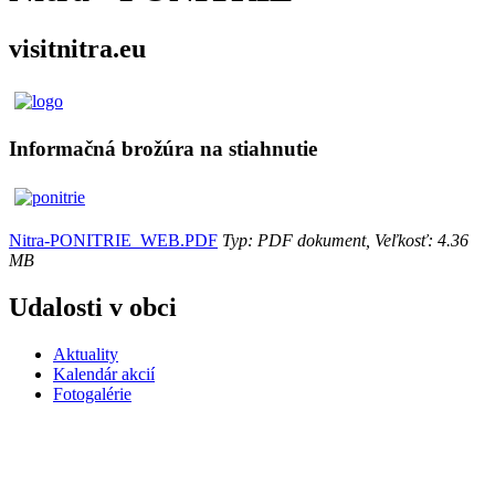
visitnitra.eu
Informačná brožúra na stiahnutie
Nitra-PONITRIE_WEB.PDF
Typ: PDF dokument, Veľkosť: 4.36
MB
Udalosti v obci
Aktuality
Kalendár akcií
Fotogalérie