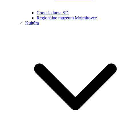
Coop Jednota SD
Regionálne múzeum Mojmírovce
Kultúra