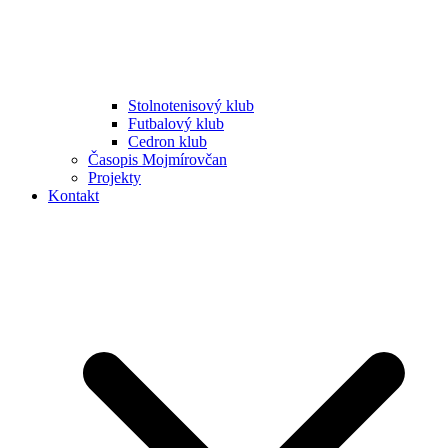
Stolnotenisový klub
Futbalový klub
Cedron klub
Časopis Mojmírovčan
Projekty
Kontakt