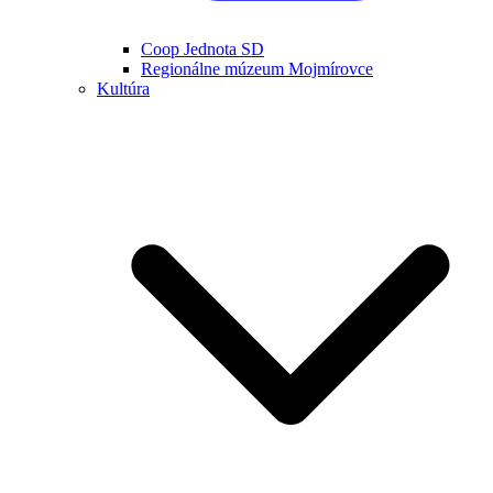
Coop Jednota SD
Regionálne múzeum Mojmírovce
Kultúra