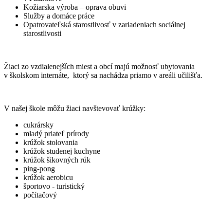
Kožiarska výroba – oprava obuvi
Služby a domáce práce
Opatrovateľská starostlivosť v zariadeniach sociálnej
starostlivosti
Žiaci zo vzdialenejších miest a obcí majú možnosť ubytovania
v školskom internáte, ktorý sa nachádza priamo v areáli učilišťa.
V našej škole môžu žiaci navštevovať krúžky:
cukrársky
mladý priateľ prírody
krúžok stolovania
krúžok studenej kuchyne
krúžok šikovných rúk
ping-pong
krúžok aerobicu
športovo - turistický
počítačový