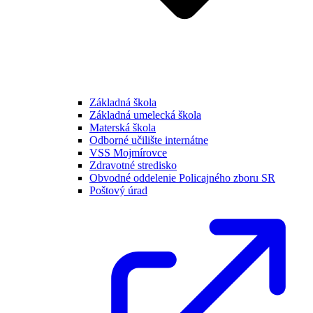
Základná škola
Základná umelecká škola
Materská škola
Odborné učilište internátne
VSS Mojmírovce
Zdravotné stredisko
Obvodné oddelenie Policajného zboru SR
Poštový úrad