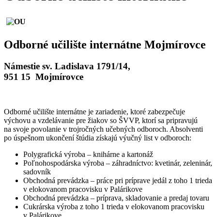
Odborné učilište internátne Mojmírovce
Námestie sv. Ladislava 1791/14,
951 15 Mojmírovce
Odborné učilište internátne je zariadenie, ktoré zabezpečuje
výchovu a vzdelávanie pre žiakov so ŠVVP, ktorí sa pripravujú
na svoje povolanie v trojročných učebných odboroch. Absolventi
po úspešnom ukončení štúdia získajú výučný list v odboroch:
Polygrafická výroba – knihárne a kartonáž
Poľnohospodárska výroba – záhradníctvo: kvetinár, zeleninár,
sadovník
Obchodná prevádzka – práce pri príprave jedál z toho 1 trieda
v elokovanom pracovisku v Palárikove
Obchodná prevádzka – príprava, skladovanie a predaj tovaru
Cukrárska výroba z toho 1 trieda v elokovanom pracovisku
v Palárikove