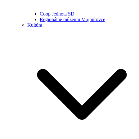
Coop Jednota SD
Regionálne múzeum Mojmírovce
Kultúra