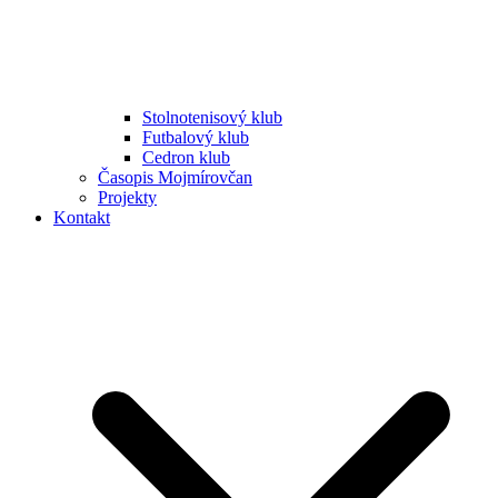
Stolnotenisový klub
Futbalový klub
Cedron klub
Časopis Mojmírovčan
Projekty
Kontakt