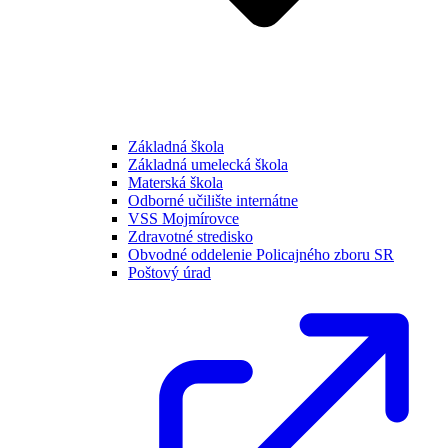
Základná škola
Základná umelecká škola
Materská škola
Odborné učilište internátne
VSS Mojmírovce
Zdravotné stredisko
Obvodné oddelenie Policajného zboru SR
Poštový úrad