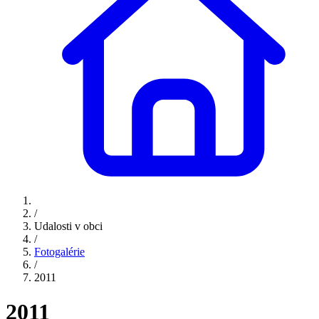
/
Udalosti v obci
/
Fotogalérie
/
2011
2011