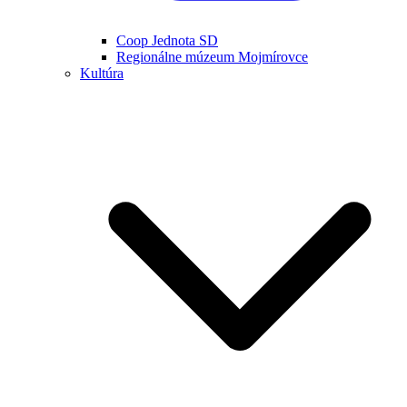
Coop Jednota SD
Regionálne múzeum Mojmírovce
Kultúra