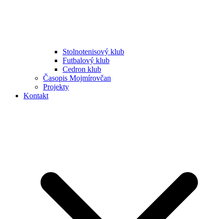
Stolnotenisový klub
Futbalový klub
Cedron klub
Časopis Mojmírovčan
Projekty
Kontakt