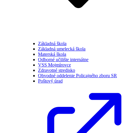
Základná škola
Základná umelecká škola
Materská škola
Odborné učilište internátne
VSS Mojmírovce
Zdravotné stredisko
Obvodné oddelenie Policajného zboru SR
Poštový úrad