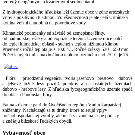
tvorený neogénnymi a kvartérnymi sedimentami.
Z hydrogeologického hľadiska leží územie obce v zóne artézskych
vrtov s pozitívnou hladinou. Vo všeobecnosti je ale celá Urmínska
kotlina veľmi chudobná na povrchové vody.
Klimatické podmienky sú závislé od zemepisnej šírky,
od nadmorskej výšky a od expozície terénu. Územie obce patrí
do teplej klimatickej oblasti - suchej s teplou nížinnou klímou.
Priemerná ročná teplota je + 10,0 °C. Ročné zrážky 530 - 650 mm.
Počet letných dní s maximálnou teplotou vzduchu nad 25 °C je 75.
Flóra - prirodzenú vegetáciu tvoria jaseňovo -brestovo - dubové
a jelšové lužné lesy pozdĺž potokov a na ostatných územiach
dubovo - hrabové lesy. Z hľadiska fytogeografického územie spadá
do oblasti Panónskej flóry.
Fauna - územie patrí do živočíšneho regiónu Vnútrokarpatskej
zníženiny. Nachádzajú sa tu druhy, ktoré tolerujú vplyv
poľnohospodárskej výroby, alebo sú viazané na lesné porasty
a znášajú blízskosť ľudských obydlí.
Vybavenosť obce