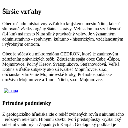
Širšie vzťahy
Obec má administratívny vzťah ku krajskému mestu Nitra, kde sú
situované všetky orgány štátnej správy. Vzhľadom na vzdialenosť
(14 km) má mesto Nitra silný gravitačný vplyv. Je významným
administratívno - správnym, kultúrno - historickým, vzdelanostným
i výrobným centrom.
Obec je súčasťou mikroregiónu CEDRON, ktorý je záujmovým
združením právnických osôb. Združenie spája obce Cabaj-Čápor,
Mojmírovce, Poľný Kesov, Svätoplukovo, Štefanovičová, Veľká
Dolina a ďalšie subjekty ako sú Kaštieľ Mojmírovce, s.r.o.,
občianske združenie Mojmírovské kroky, Poľnohospodárske
družstvo Mojmírovce a Tauris Nitria, s.r.o. Mojmírovce.
Prírodné podmienky
Z geologického hľadiska ide o reliéf zvlnených rovín s akumulačno
- eróznym reliéfom. Hlbinnú stavbu tvorí predalpínsky kryštalický
substrát vnútorných Západných Karpát. Geologický podklad je