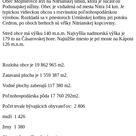
Obec Mojmírovce leží na Nitrianskej tabuli, ktorá je súčasťou
Podunajskej nížiny. Obec je vzdialená od mesta Nitra 14 km. Je
typickou vidieckou obcou s rozvinutou poľnohospodárskou
výrobou. Rozkladá sa v priestoroch Urmínskej kotliny pri potoku
Cedron, po oboch brehoch sú vŕšky Nitrianskej kopcoviny.
Stred obce má výšku 140 m.n.m. Najvyššia nadmorská výška je
179 m na Čásarovskej hore. Najnižšie miesto je pri moste na Káponi
126 m.n.m.
Rozloha obce je 19 862 965 m2.
Zatavaná plocha je 1 559 387 m2.
Vodné plochy zaberajú 117 380 m2.
Poľnohospodárska pôda 17 760 292m2.
Počet trvale bývajúcich obyvateľov: 2 806
muži 1 426
ženy 1 380