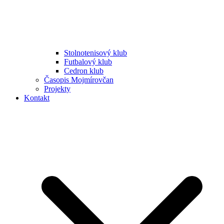
Stolnotenisový klub
Futbalový klub
Cedron klub
Časopis Mojmírovčan
Projekty
Kontakt