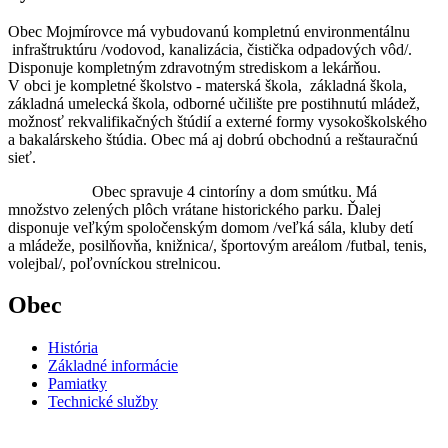
Obec Mojmírovce má vybudovanú kompletnú environmentálnu
infraštruktúru /vodovod, kanalizácia, čistička odpadových vôd/.
Disponuje kompletným zdravotným strediskom a lekárňou.
V obci je kompletné školstvo - materská škola, základná škola,
základná umelecká škola, odborné učilište pre postihnutú mládež,
možnosť rekvalifikačných štúdií a externé formy vysokoškolského
a bakalárskeho štúdia. Obec má aj dobrú obchodnú a reštauračnú
sieť.
Obec spravuje 4 cintoríny a dom smútku. Má
množstvo zelených plôch vrátane historického parku. Ďalej
disponuje veľkým spoločenským domom /veľká sála, kluby detí
a mládeže, posilňovňa, knižnica/, športovým areálom /futbal, tenis,
volejbal/, poľovníckou strelnicou.
Obec
História
Základné informácie
Pamiatky
Technické služby