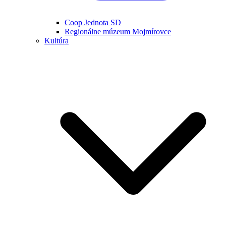
Coop Jednota SD
Regionálne múzeum Mojmírovce
Kultúra