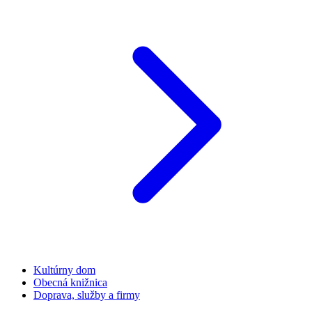
Kultúrny dom
Obecná knižnica
Doprava, služby a firmy