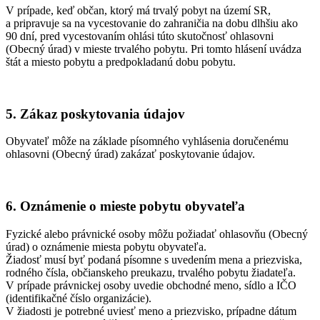
V prípade, keď občan, ktorý má trvalý pobyt na území SR,
a pripravuje sa na vycestovanie do zahraničia na dobu dlhšiu ako
90 dní, pred vycestovaním ohlási túto skutočnosť ohlasovni
(Obecný úrad) v mieste trvalého pobytu. Pri tomto hlásení uvádza
štát a miesto pobytu a predpokladanú dobu pobytu.
5. Zákaz poskytovania údajov
Obyvateľ môže na základe písomného vyhlásenia doručenému
ohlasovni (Obecný úrad) zakázať poskytovanie údajov.
6. Oznámenie o mieste pobytu obyvateľa
Fyzické alebo právnické osoby môžu požiadať ohlasovňu (Obecný
úrad) o oznámenie miesta pobytu obyvateľa.
Žiadosť musí byť podaná písomne s uvedením mena a priezviska,
rodného čísla, občianskeho preukazu, trvalého pobytu žiadateľa.
V prípade právnickej osoby uvedie obchodné meno, sídlo a IČO
(identifikačné číslo organizácie).
V žiadosti je potrebné uviesť meno a priezvisko, prípadne dátum