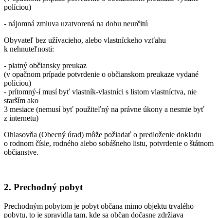
políciou)
- nájomná zmluva uzatvorená na dobu neurčitú
Obyvateľ bez užívacieho, alebo vlastníckeho vzťahu
k nehnuteľnosti:
- platný občiansky preukaz
(v opačnom prípade potvrdenie o občianskom preukaze vydané
políciou)
- prítomný-í musí byť vlastník-vlastníci s listom vlastníctva, nie
starším ako
3 mesiace (nemusí byť použiteľný na právne úkony a nesmie byť
z internetu)
Ohlasovňa (Obecný úrad) môže požiadať o predloženie dokladu
o rodnom čísle, rodného alebo sobášneho listu, potvrdenie o štátnom
občianstve.
2. Prechodný pobyt
Prechodným pobytom je pobyt občana mimo objektu trvalého
pobytu, to je spravidla tam, kde sa občan dočasne zdržiava