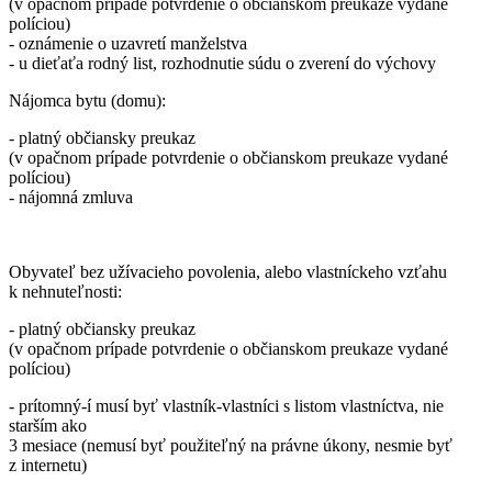
(v opačnom prípade potvrdenie o občianskom preukaze vydané
políciou)
- oznámenie o uzavretí manželstva
- u dieťaťa rodný list, rozhodnutie súdu o zverení do výchovy
Nájomca bytu (domu):
- platný občiansky preukaz
(v opačnom prípade potvrdenie o občianskom preukaze vydané
políciou)
- nájomná zmluva
Obyvateľ bez užívacieho povolenia, alebo vlastníckeho vzťahu
k nehnuteľnosti:
- platný občiansky preukaz
(v opačnom prípade potvrdenie o občianskom preukaze vydané
políciou)
- prítomný-í musí byť vlastník-vlastníci s listom vlastníctva, nie
starším ako
3 mesiace (nemusí byť použiteľný na právne úkony, nesmie byť
z internetu)