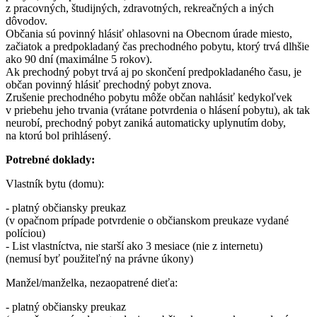
z pracovných, študijných, zdravotných, rekreačných a iných
dôvodov.
Občania sú povinný hlásiť ohlasovni na Obecnom úrade miesto,
začiatok a predpokladaný čas prechodného pobytu, ktorý trvá dlhšie
ako 90 dní (maximálne 5 rokov).
Ak prechodný pobyt trvá aj po skončení predpokladaného času, je
občan povinný hlásiť prechodný pobyt znova.
Zrušenie prechodného pobytu môže občan nahlásiť kedykoľvek
v priebehu jeho trvania (vrátane potvrdenia o hlásení pobytu), ak tak
neurobí, prechodný pobyt zaniká automaticky uplynutím doby,
na ktorú bol prihlásený.
Potrebné doklady:
Vlastník bytu (domu):
- platný občiansky preukaz
(v opačnom prípade potvrdenie o občianskom preukaze vydané
políciou)
- List vlastníctva, nie starší ako 3 mesiace (nie z internetu)
(nemusí byť použiteľný na právne úkony)
Manžel/manželka, nezaopatrené dieťa:
- platný občiansky preukaz