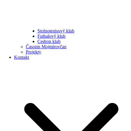
Stolnotenisový klub
Futbalový klub
Cedron klub
Časopis Mojmírovčan
Projekty
Kontakt