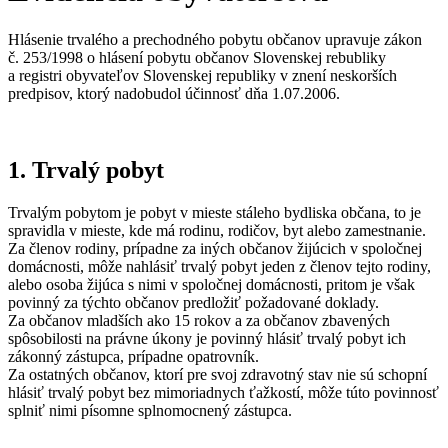
Hlásenie trvalého a prechodného pobytu občanov upravuje zákon
č. 253/1998 o hlásení pobytu občanov Slovenskej rebubliky
a registri obyvateľov Slovenskej republiky v znení neskorších
predpisov, ktorý nadobudol účinnosť dňa 1.07.2006.
1. Trvalý pobyt
Trvalým pobytom je pobyt v mieste stáleho bydliska občana, to je
spravidla v mieste, kde má rodinu, rodičov, byt alebo zamestnanie.
Za členov rodiny, prípadne za iných občanov žijúcich v spoločnej
domácnosti, môže nahlásiť trvalý pobyt jeden z členov tejto rodiny,
alebo osoba žijúca s nimi v spoločnej domácnosti, pritom je však
povinný za týchto občanov predložiť požadované doklady.
Za občanov mladších ako 15 rokov a za občanov zbavených
spôsobilosti na právne úkony je povinný hlásiť trvalý pobyt ich
zákonný zástupca, prípadne opatrovník.
Za ostatných občanov, ktorí pre svoj zdravotný stav nie sú schopní
hlásiť trvalý pobyt bez mimoriadnych ťažkostí, môže túto povinnosť
splniť nimi písomne splnomocnený zástupca.