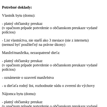
Potrebné doklady:
Vlastník bytu (domu):
- platný občiansky preukaz
(v opačnom prípade potvrdenie o občianskom preukaze vydané
políciou)
- List vlastníctva, nie starší ako 3 mesiace (nie z internetu)
(nemusí byť použiteľný na právne úkony)
Manžel/manželka, nezaopatrené dieťa:
- platný občiansky preukaz
(v opačnom prípade potvrdenie o občianskom preukaze vydané
políciou)
- oznámenie o uzavretí manželstva
- u dieťaťa rodný list, rozhodnutie súdu o zverení do výchovy
Nájomca bytu (domu):
- platný občiansky preukaz
(v opačnom prípade potvrdenie o občianskom preukaze vydané