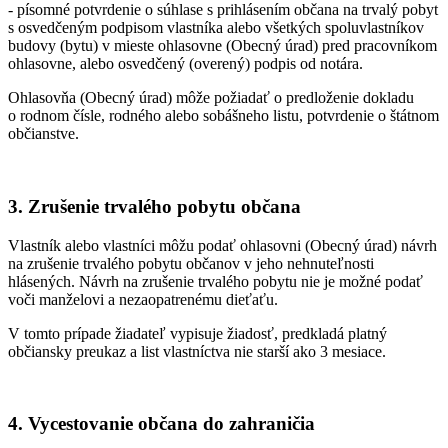
- písomné potvrdenie o súhlase s prihlásením občana na trvalý pobyt
s osvedčeným podpisom vlastníka alebo všetkých spoluvlastníkov
budovy (bytu) v mieste ohlasovne (Obecný úrad) pred pracovníkom
ohlasovne, alebo osvedčený (overený) podpis od notára.
Ohlasovňa (Obecný úrad) môže požiadať o predloženie dokladu
o rodnom čísle, rodného alebo sobášneho listu, potvrdenie o štátnom
občianstve.
3. Zrušenie trvalého pobytu občana
Vlastník alebo vlastníci môžu podať ohlasovni (Obecný úrad) návrh
na zrušenie trvalého pobytu občanov v jeho nehnuteľnosti
hlásených. Návrh na zrušenie trvalého pobytu nie je možné podať
voči manželovi a nezaopatrenému dieťaťu.
V tomto prípade žiadateľ vypisuje žiadosť, predkladá platný
občiansky preukaz a list vlastníctva nie starší ako 3 mesiace.
4. Vycestovanie občana do zahraničia