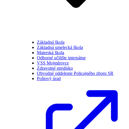
Základná škola
Základná umelecká škola
Materská škola
Odborné učilište internátne
VSS Mojmírovce
Zdravotné stredisko
Obvodné oddelenie Policajného zboru SR
Poštový úrad