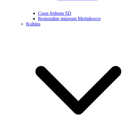
Coop Jednota SD
Regionálne múzeum Mojmírovce
Kultúra