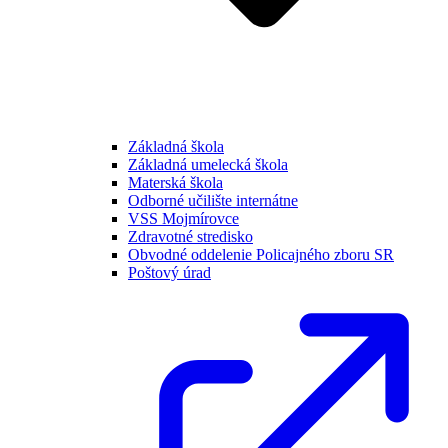
Základná škola
Základná umelecká škola
Materská škola
Odborné učilište internátne
VSS Mojmírovce
Zdravotné stredisko
Obvodné oddelenie Policajného zboru SR
Poštový úrad