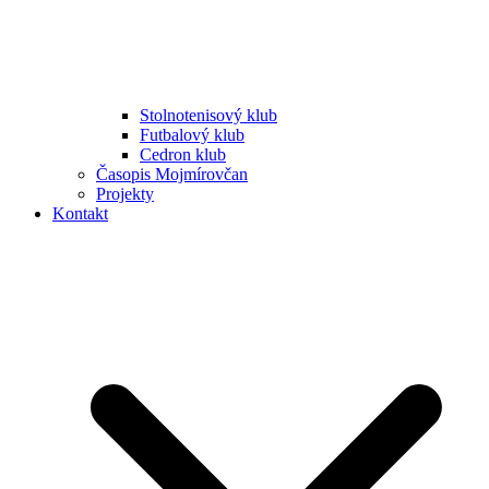
Stolnotenisový klub
Futbalový klub
Cedron klub
Časopis Mojmírovčan
Projekty
Kontakt