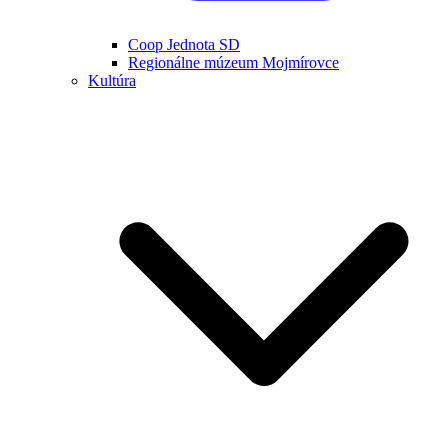
Coop Jednota SD
Regionálne múzeum Mojmírovce
Kultúra