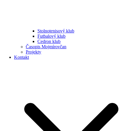
Stolnotenisový klub
Futbalový klub
Cedron klub
Časopis Mojmírovčan
Projekty
Kontakt