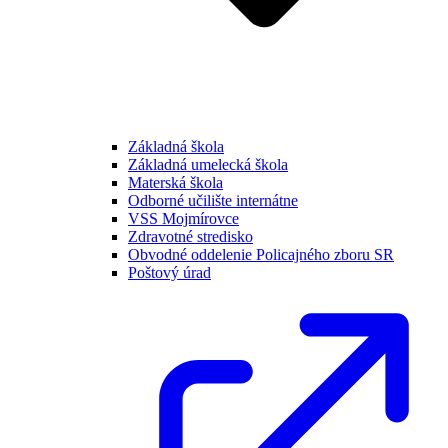
Základná škola
Základná umelecká škola
Materská škola
Odborné učilište internátne
VSS Mojmírovce
Zdravotné stredisko
Obvodné oddelenie Policajného zboru SR
Poštový úrad