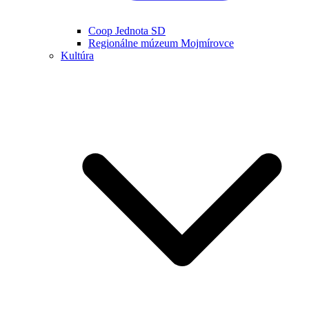
Coop Jednota SD
Regionálne múzeum Mojmírovce
Kultúra