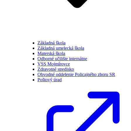
Základná škola
Základná umelecká škola
Materská škola
Odborné učilište internátne
VSS Mojmírovce
Zdravotné stredisko
Obvodné oddelenie Policajného zboru SR
Poštový úrad