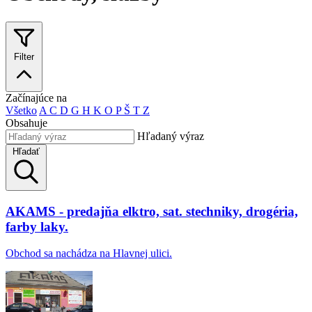
Filter
Začínajúce na
Všetko
A
C
D
G
H
K
O
P
Š
T
Z
Obsahuje
Hľadaný výraz
Hľadať
AKAMS - predajňa elktro, sat. stechniky, drogéria,
farby laky.
Obchod sa nachádza na Hlavnej ulici.