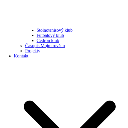
Stolnotenisový klub
Futbalový klub
Cedron klub
Časopis Mojmírovčan
Projekty
Kontakt