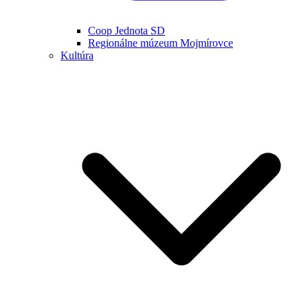
Coop Jednota SD
Regionálne múzeum Mojmírovce
Kultúra