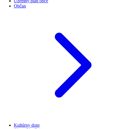
Územný plán obce
Občan
Kultúrny dom