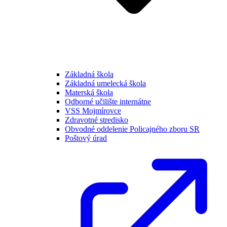
Základná škola
Základná umelecká škola
Materská škola
Odborné učilište internátne
VSS Mojmírovce
Zdravotné stredisko
Obvodné oddelenie Policajného zboru SR
Poštový úrad