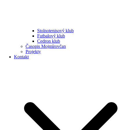
Stolnotenisový klub
Futbalový klub
Cedron klub
Časopis Mojmírovčan
Projekty
Kontakt