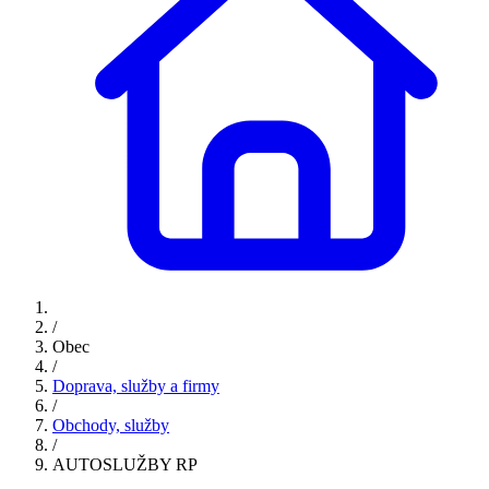
/
Obec
/
Doprava, služby a firmy
/
Obchody, služby
/
AUTOSLUŽBY RP