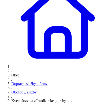
/
Obec
/
Doprava, služby a firmy
/
Obchody, služby
/
Kvetinárstvo a záhradkárske potreby -…