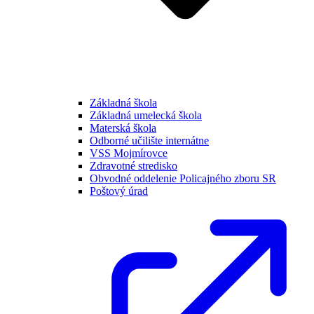
Základná škola
Základná umelecká škola
Materská škola
Odborné učilište internátne
VSS Mojmírovce
Zdravotné stredisko
Obvodné oddelenie Policajného zboru SR
Poštový úrad