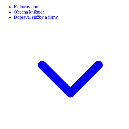
Kultúrny dom
Obecná knižnica
Doprava, služby a firmy