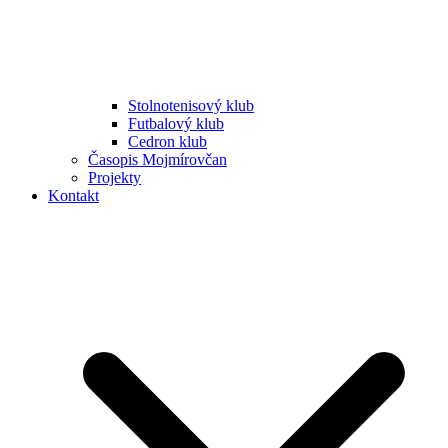
Stolnotenisový klub
Futbalový klub
Cedron klub
Časopis Mojmírovčan
Projekty
Kontakt