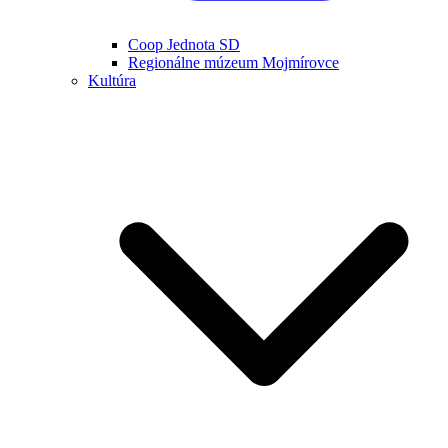
Coop Jednota SD
Regionálne múzeum Mojmírovce
Kultúra