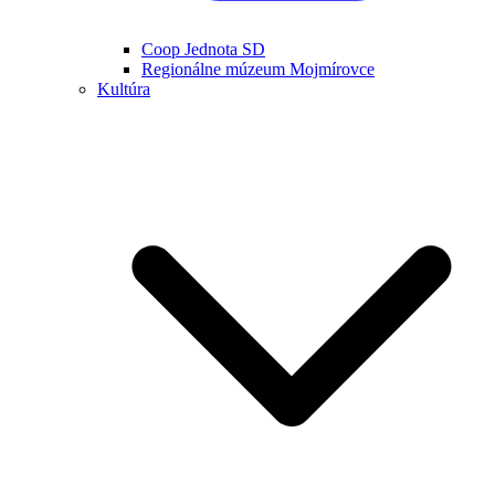
Coop Jednota SD
Regionálne múzeum Mojmírovce
Kultúra