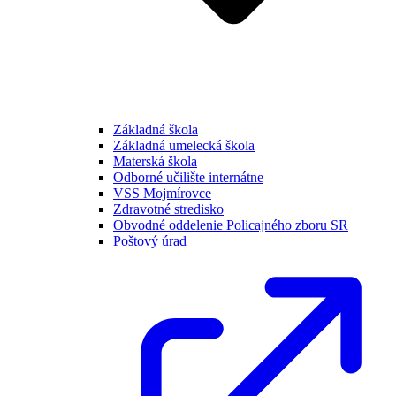
Základná škola
Základná umelecká škola
Materská škola
Odborné učilište internátne
VSS Mojmírovce
Zdravotné stredisko
Obvodné oddelenie Policajného zboru SR
Poštový úrad