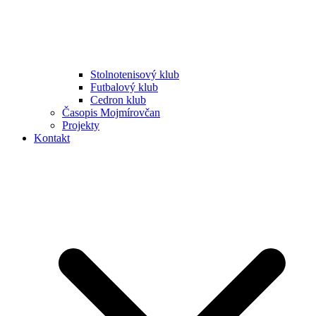
Stolnotenisový klub
Futbalový klub
Cedron klub
Časopis Mojmírovčan
Projekty
Kontakt