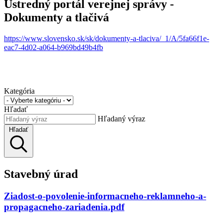
Ústredný portál verejnej správy -
Dokumenty a tlačivá
https://www.slovensko.sk/sk/dokumenty-a-tlaciva/_1/A/5fa66f1e-
eac7-4d02-a064-b969bd49b4fb
Kategória
Hľadať
Hľadaný výraz
Hľadať
Stavebný úrad
Ziadost-o-povolenie-informacneho-reklamneho-a-
propagacneho-zariadenia.pdf