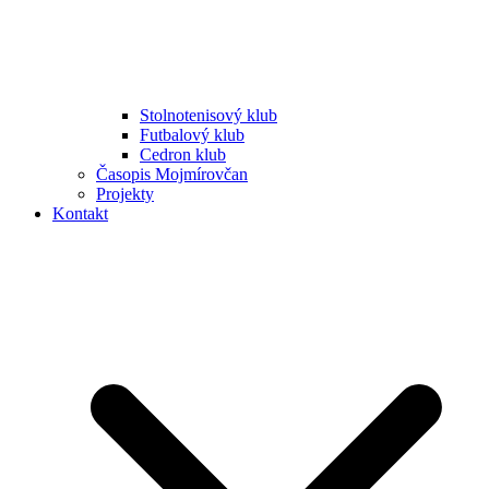
Stolnotenisový klub
Futbalový klub
Cedron klub
Časopis Mojmírovčan
Projekty
Kontakt