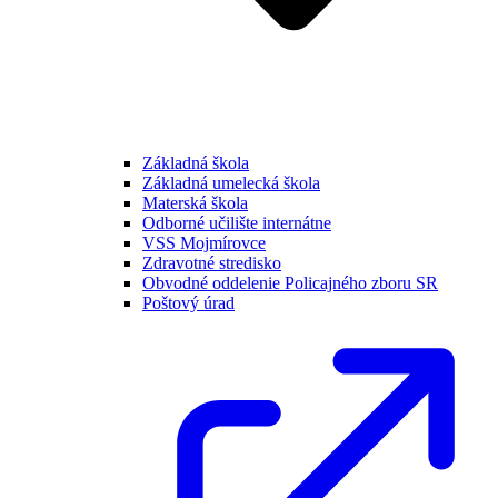
Základná škola
Základná umelecká škola
Materská škola
Odborné učilište internátne
VSS Mojmírovce
Zdravotné stredisko
Obvodné oddelenie Policajného zboru SR
Poštový úrad