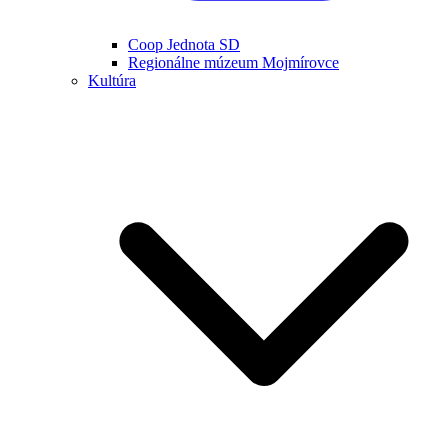
Coop Jednota SD
Regionálne múzeum Mojmírovce
Kultúra