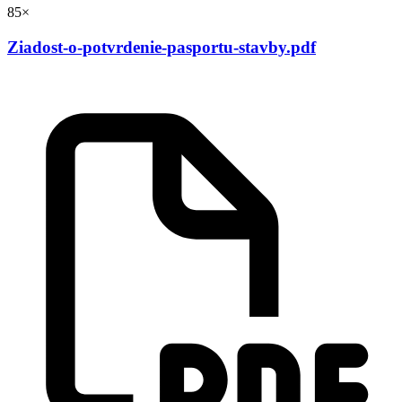
85×
Ziadost-o-potvrdenie-pasportu-stavby.pdf