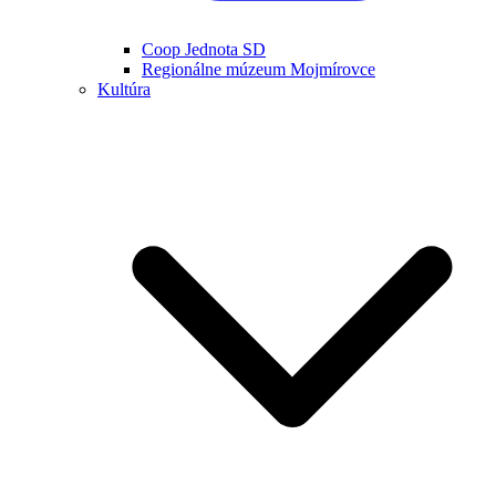
Coop Jednota SD
Regionálne múzeum Mojmírovce
Kultúra