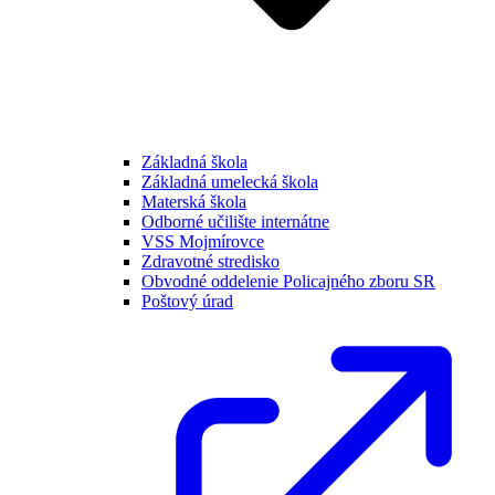
Základná škola
Základná umelecká škola
Materská škola
Odborné učilište internátne
VSS Mojmírovce
Zdravotné stredisko
Obvodné oddelenie Policajného zboru SR
Poštový úrad