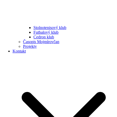
Stolnotenisový klub
Futbalový klub
Cedron klub
Časopis Mojmírovčan
Projekty
Kontakt