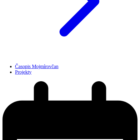
Časopis Mojmírovčan
Projekty