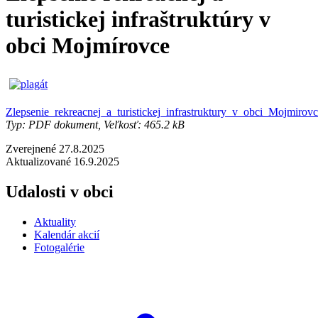
turistickej infraštruktúry v
obci Mojmírovce
Zlepsenie_rekreacnej_a_turistickej_infrastruktury_v_obci_Mojmirovc
Typ: PDF dokument, Veľkosť: 465.2 kB
Zverejnené 27.8.2025
Aktualizované 16.9.2025
Udalosti v obci
Aktuality
Kalendár akcií
Fotogalérie