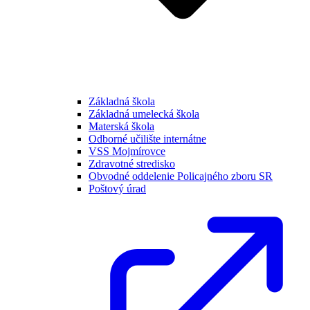
Základná škola
Základná umelecká škola
Materská škola
Odborné učilište internátne
VSS Mojmírovce
Zdravotné stredisko
Obvodné oddelenie Policajného zboru SR
Poštový úrad