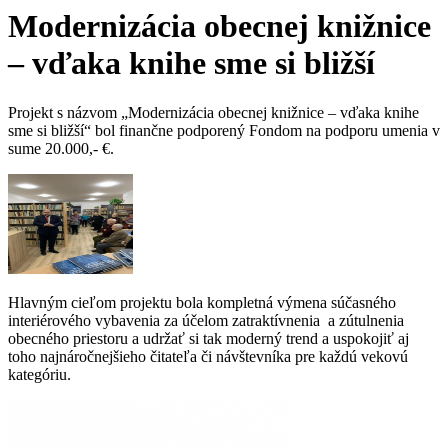
Modernizácia obecnej knižnice
– vďaka knihe sme si bližší
Projekt s názvom „Modernizácia obecnej knižnice – vďaka knihe
sme si bližší“ bol finančne podporený Fondom na podporu umenia v
sume 20.000,- €.
Hlavným cieľom projektu bola kompletná výmena súčasného
interiérového vybavenia za účelom zatraktívnenia a zútulnenia
obecného priestoru a udržať si tak moderný trend a uspokojiť aj
toho najnáročnejšieho čitateľa či návštevníka pre každú vekovú
kategóriu.