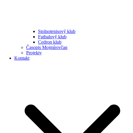
Stolnotenisový klub
Futbalový klub
Cedron klub
Časopis Mojmírovčan
Projekty
Kontakt