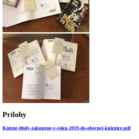
Prílohy
Knizne-tituly-zakupene-v-roku-2019-do-obecnej-kniznice.pdf