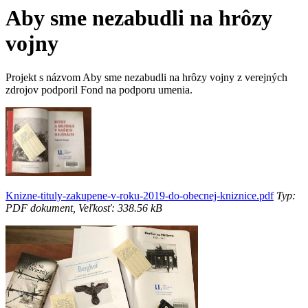
Aby sme nezabudli na hrôzy
vojny
Projekt s názvom Aby sme nezabudli na hrôzy vojny z verejných
zdrojov podporil Fond na podporu umenia.
Knizne-tituly-zakupene-v-roku-2019-do-obecnej-kniznice.pdf
Typ:
PDF dokument, Veľkosť: 338.56 kB