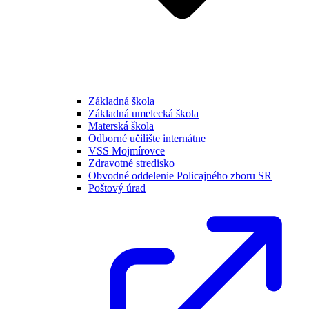
Základná škola
Základná umelecká škola
Materská škola
Odborné učilište internátne
VSS Mojmírovce
Zdravotné stredisko
Obvodné oddelenie Policajného zboru SR
Poštový úrad