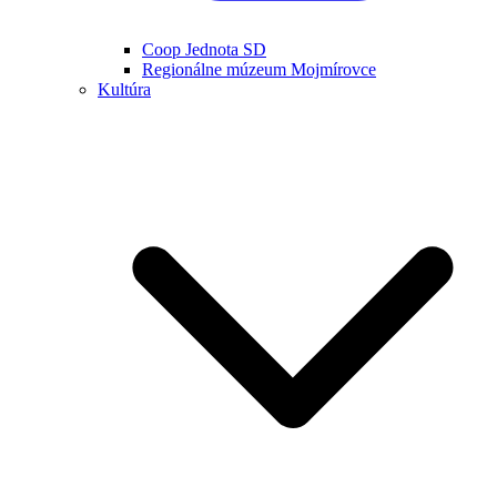
Coop Jednota SD
Regionálne múzeum Mojmírovce
Kultúra