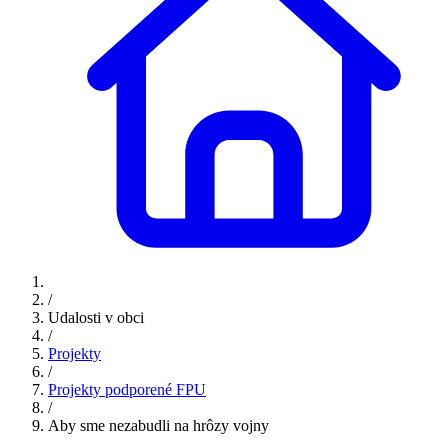
/
Udalosti v obci
/
Projekty
/
Projekty podporené FPU
/
Aby sme nezabudli na hrôzy vojny