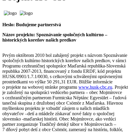
Heslo: Budujeme partnerstvá
Názov projektu: Spoznávanie spoločných kultúrno –
historických koreňov našich predkov
Prvým októbrom 2010 bol zahájený projekt s názvom Spoznávanie
spoločných kultúrno historických koreňov našich predkov, v rámci
Programu cezhraničnej spolupráce Maďarská republika-Slovenská
republika 2007-2013, financovaný z fondu ERDF, kód projektu
HUSK/0901/1.7.1/0030, s celkovými schválenými oprávnenými
prostriedkami vo výške 50 291,31 EUR. Bližšie informácie
o projekte na webovej stránke programu
www.husk-cbc.eu
. Projekt
je založený na spolupráci vedúceho partnera – obec Mojmírovce
s cezhraničným partnerom Furmicska Néptánc Egyesület – ľudová
tanečná skupina z družobnej obce Csömör z Maďarska. Hlavnou
myšlienkou projektu je vzbudiť záujem u našich mladších
obyvateľov –detí a mládeže získavať nové fakty o spoločnej
slovensko -maďarskej histórii. Obec Mojmírovce, ako vedúci
partner zorganizuje Tradičný detský tábor v Mojmírovciach –
7 dňový pobyt detí z obce Csömör, zameraný na históriu, folklór,