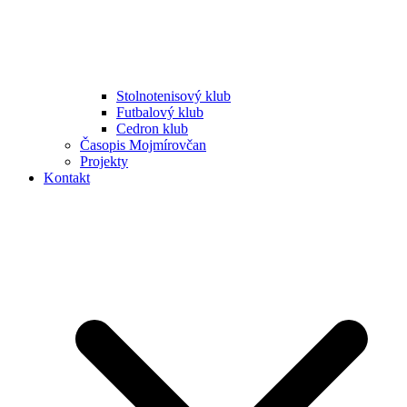
Stolnotenisový klub
Futbalový klub
Cedron klub
Časopis Mojmírovčan
Projekty
Kontakt