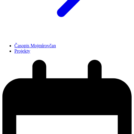
Časopis Mojmírovčan
Projekty