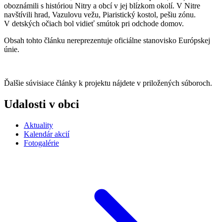
oboznámili s históriou Nitry a obcí v jej blízkom okolí. V Nitre
navštívili hrad, Vazulovu vežu, Piaristický kostol, pešiu zónu.
V detských očiach bol vidieť smútok pri odchode domov.
Obsah tohto článku nereprezentuje oficiálne stanovisko Európskej
únie.
Ďalšie súvisiace články k projektu nájdete v priložených súboroch.
Udalosti v obci
Aktuality
Kalendár akcií
Fotogalérie