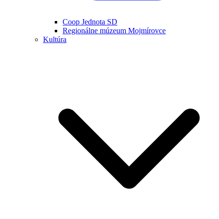
Coop Jednota SD
Regionálne múzeum Mojmírovce
Kultúra