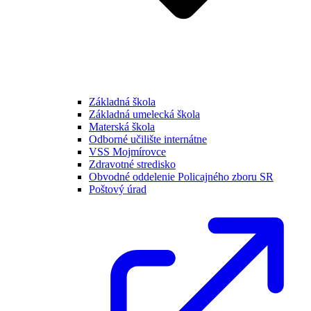
Základná škola
Základná umelecká škola
Materská škola
Odborné učilište internátne
VSS Mojmírovce
Zdravotné stredisko
Obvodné oddelenie Policajného zboru SR
Poštový úrad