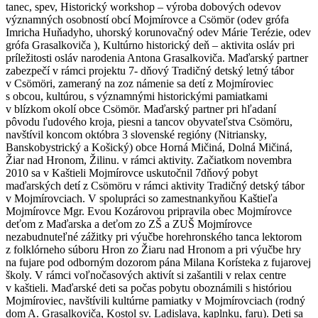
tanec, spev, Historický workshop – výroba dobových odevov
významných osobností obcí Mojmírovce a Csömör (odev grófa
Imricha Huňadyho, uhorský korunovačný odev Márie Terézie, odev
grófa Grasalkoviča ), Kultúrno historický deň – aktivita osláv pri
príležitosti osláv narodenia Antona Grasalkoviča. Maďarský partner
zabezpečí v rámci projektu 7- dňový Tradičný detský letný tábor
v Csömöri, zameraný na zoz námenie sa detí z Mojmíroviec
s obcou, kultúrou, s významnými historickými pamiatkami
v blízkom okolí obce Csömör. Maďarský partner pri hľadaní
pôvodu ľudového kroja, piesni a tancov obyvateľstva Csömöru,
navštívil koncom októbra 3 slovenské regióny (Nitriansky,
Banskobystrický a Košický) obce Horná Mičiná, Dolná Mičiná,
Žiar nad Hronom, Žilinu. v rámci aktivity. Začiatkom novembra
2010 sa v Kaštieli Mojmírovce uskutočnil 7dňový pobyt
maďarských detí z Csömöru v rámci aktivity Tradičný detský tábor
v Mojmírovciach. V spolupráci so zamestnankyňou Kaštieľa
Mojmírovce Mgr. Evou Kozárovou pripravila obec Mojmírovce
deťom z Maďarska a deťom zo ZŠ a ZUŠ Mojmírovce
nezabudnuteľné zážitky pri výučbe horehronského tanca lektorom
z folklórneho súboru Hron zo Žiaru nad Hronom a pri výučbe hry
na fujare pod odborným dozorom pána Milana Korísteka z fujarovej
školy. V rámci voľnočasových aktivít si zašantili v relax centre
v kaštieli. Maďarské deti sa počas pobytu oboznámili s históriou
Mojmíroviec, navštívili kultúrne pamiatky v Mojmírovciach (rodný
dom A. Grasalkoviča, Kostol sv. Ladislava, kaplnku, faru). Deti sa