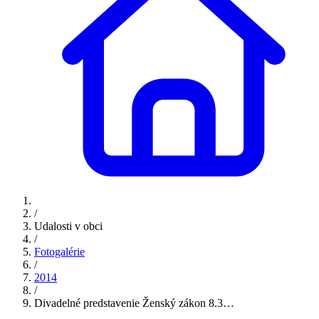
/
Udalosti v obci
/
Fotogalérie
/
2014
/
Divadelné predstavenie Ženský zákon 8.3…