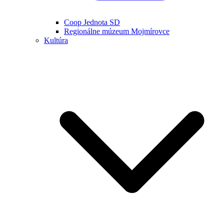
Coop Jednota SD
Regionálne múzeum Mojmírovce
Kultúra