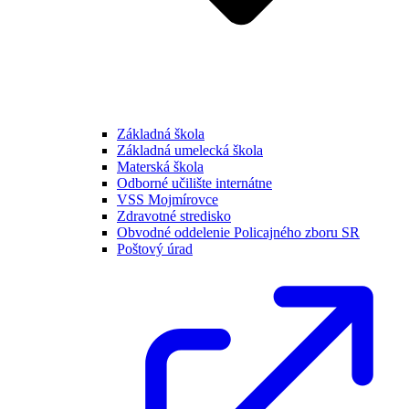
Základná škola
Základná umelecká škola
Materská škola
Odborné učilište internátne
VSS Mojmírovce
Zdravotné stredisko
Obvodné oddelenie Policajného zboru SR
Poštový úrad