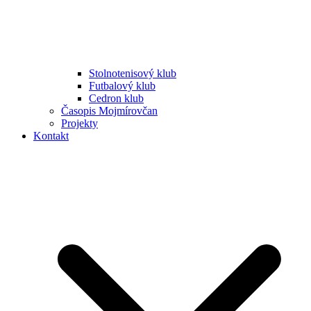
Stolnotenisový klub
Futbalový klub
Cedron klub
Časopis Mojmírovčan
Projekty
Kontakt