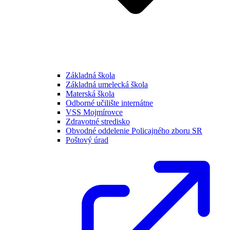
Základná škola
Základná umelecká škola
Materská škola
Odborné učilište internátne
VSS Mojmírovce
Zdravotné stredisko
Obvodné oddelenie Policajného zboru SR
Poštový úrad