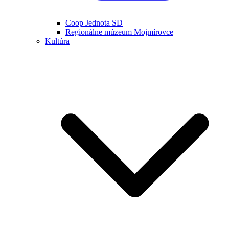
Coop Jednota SD
Regionálne múzeum Mojmírovce
Kultúra