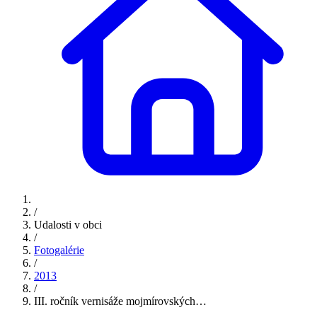
/
Udalosti v obci
/
Fotogalérie
/
2013
/
III. ročník vernisáže mojmírovských…