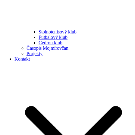
Stolnotenisový klub
Futbalový klub
Cedron klub
Časopis Mojmírovčan
Projekty
Kontakt