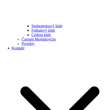
Stolnotenisový klub
Futbalový klub
Cedron klub
Časopis Mojmírovčan
Projekty
Kontakt