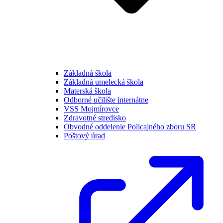
Základná škola
Základná umelecká škola
Materská škola
Odborné učilište internátne
VSS Mojmírovce
Zdravotné stredisko
Obvodné oddelenie Policajného zboru SR
Poštový úrad