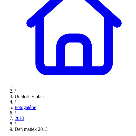
/
Udalosti v obci
/
Fotogalérie
/
2013
/
Deň matiek 2013