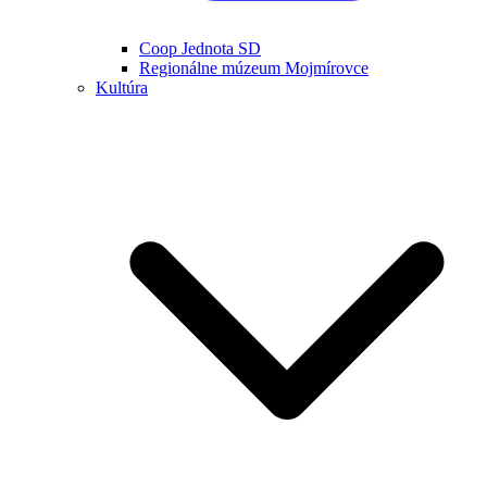
Coop Jednota SD
Regionálne múzeum Mojmírovce
Kultúra