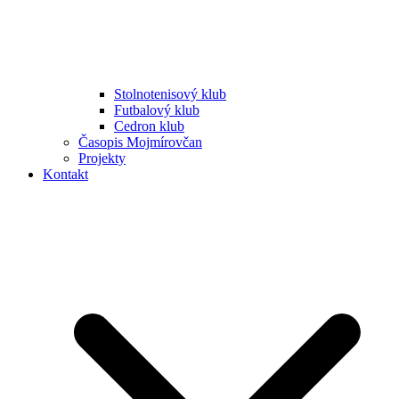
Stolnotenisový klub
Futbalový klub
Cedron klub
Časopis Mojmírovčan
Projekty
Kontakt