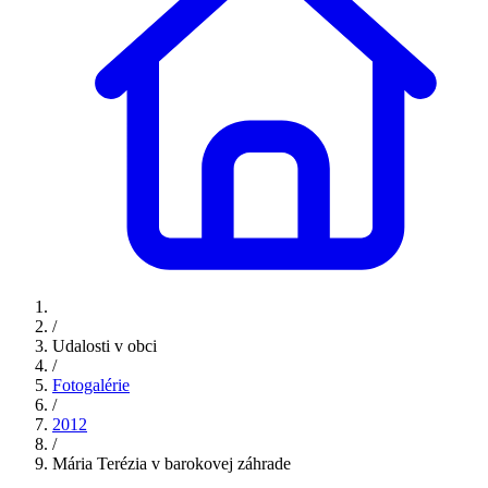
/
Udalosti v obci
/
Fotogalérie
/
2012
/
Mária Terézia v barokovej záhrade