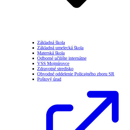
Základná škola
Základná umelecká škola
Materská škola
Odborné učilište internátne
VSS Mojmírovce
Zdravotné stredisko
Obvodné oddelenie Policajného zboru SR
Poštový úrad