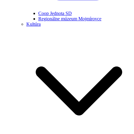
Coop Jednota SD
Regionálne múzeum Mojmírovce
Kultúra