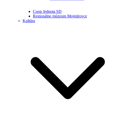
Coop Jednota SD
Regionálne múzeum Mojmírovce
Kultúra