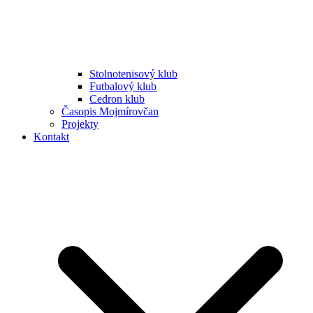
Stolnotenisový klub
Futbalový klub
Cedron klub
Časopis Mojmírovčan
Projekty
Kontakt