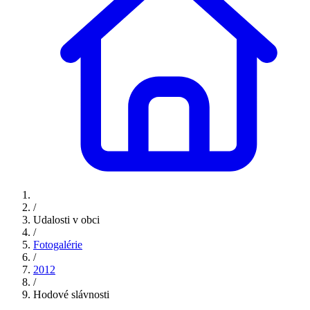
/
Udalosti v obci
/
Fotogalérie
/
2012
/
Hodové slávnosti