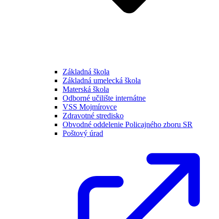
Základná škola
Základná umelecká škola
Materská škola
Odborné učilište internátne
VSS Mojmírovce
Zdravotné stredisko
Obvodné oddelenie Policajného zboru SR
Poštový úrad