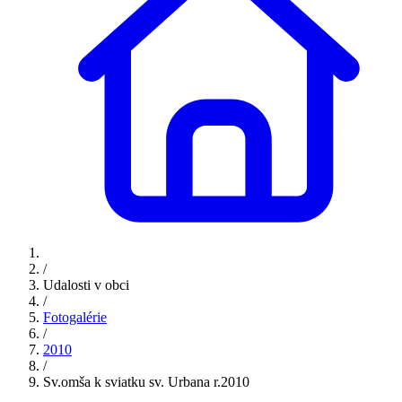
/
Udalosti v obci
/
Fotogalérie
/
2010
/
Sv.omša k sviatku sv. Urbana r.2010