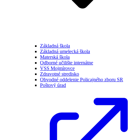
Základná škola
Základná umelecká škola
Materská škola
Odborné učilište internátne
VSS Mojmírovce
Zdravotné stredisko
Obvodné oddelenie Policajného zboru SR
Poštový úrad