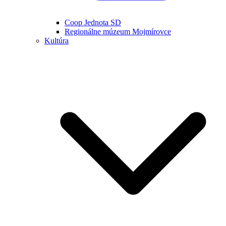
Coop Jednota SD
Regionálne múzeum Mojmírovce
Kultúra