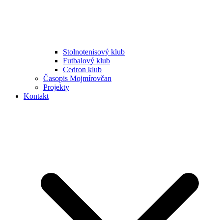
Stolnotenisový klub
Futbalový klub
Cedron klub
Časopis Mojmírovčan
Projekty
Kontakt