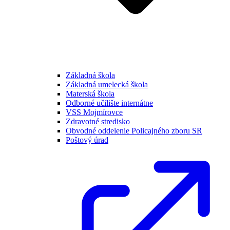
Základná škola
Základná umelecká škola
Materská škola
Odborné učilište internátne
VSS Mojmírovce
Zdravotné stredisko
Obvodné oddelenie Policajného zboru SR
Poštový úrad