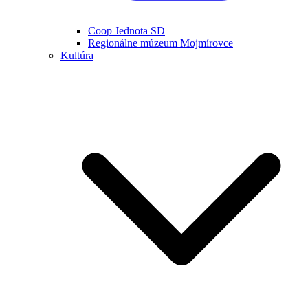
Coop Jednota SD
Regionálne múzeum Mojmírovce
Kultúra