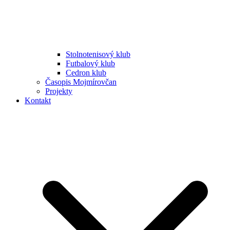
Stolnotenisový klub
Futbalový klub
Cedron klub
Časopis Mojmírovčan
Projekty
Kontakt