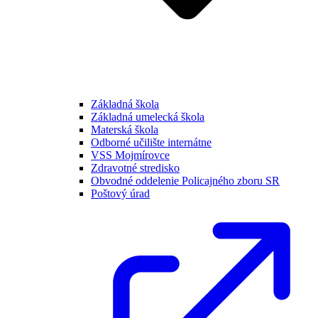
Základná škola
Základná umelecká škola
Materská škola
Odborné učilište internátne
VSS Mojmírovce
Zdravotné stredisko
Obvodné oddelenie Policajného zboru SR
Poštový úrad