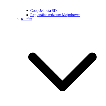
Coop Jednota SD
Regionálne múzeum Mojmírovce
Kultúra