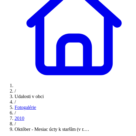
/
Udalosti v obci
/
Fotogalérie
/
2010
/
Október - Mesiac úcty k starším (v r.…