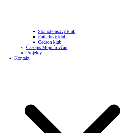
Stolnotenisový klub
Futbalový klub
Cedron klub
Časopis Mojmírovčan
Projekty
Kontakt