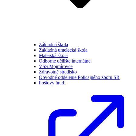
Základná škola
Základná umelecká škola
Materská škola
Odborné učilište internátne
VSS Mojmírovce
Zdravotné stredisko
Obvodné oddelenie Policajného zboru SR
Poštový úrad