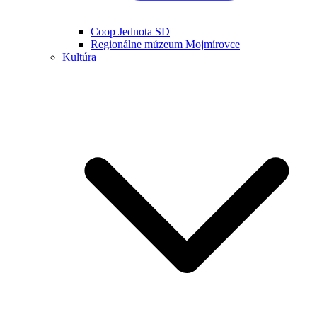
Coop Jednota SD
Regionálne múzeum Mojmírovce
Kultúra