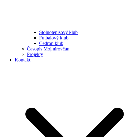
Stolnotenisový klub
Futbalový klub
Cedron klub
Časopis Mojmírovčan
Projekty
Kontakt