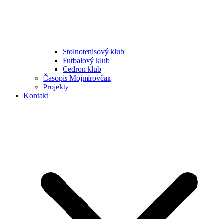
Stolnotenisový klub
Futbalový klub
Cedron klub
Časopis Mojmírovčan
Projekty
Kontakt