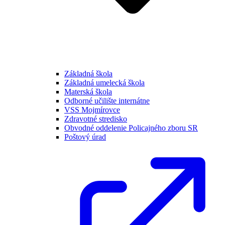
Základná škola
Základná umelecká škola
Materská škola
Odborné učilište internátne
VSS Mojmírovce
Zdravotné stredisko
Obvodné oddelenie Policajného zboru SR
Poštový úrad