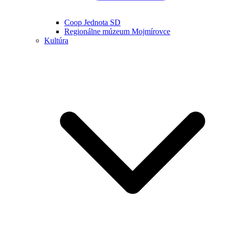
Coop Jednota SD
Regionálne múzeum Mojmírovce
Kultúra