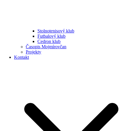
Stolnotenisový klub
Futbalový klub
Cedron klub
Časopis Mojmírovčan
Projekty
Kontakt