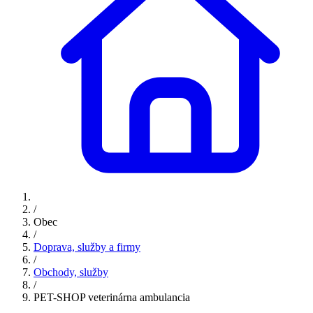
/
Obec
/
Doprava, služby a firmy
/
Obchody, služby
/
PET-SHOP veterinárna ambulancia