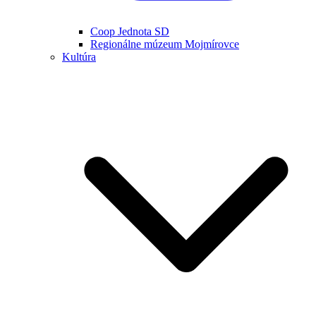
Coop Jednota SD
Regionálne múzeum Mojmírovce
Kultúra