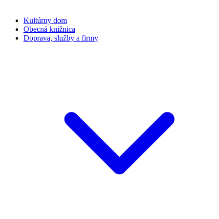
Kultúrny dom
Obecná knižnica
Doprava, služby a firmy