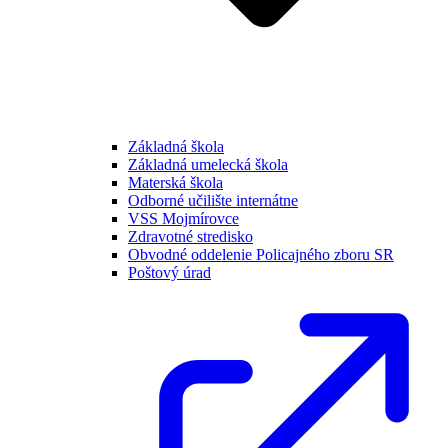
Základná škola
Základná umelecká škola
Materská škola
Odborné učilište internátne
VSS Mojmírovce
Zdravotné stredisko
Obvodné oddelenie Policajného zboru SR
Poštový úrad