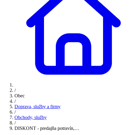
/
Obec
/
Doprava, služby a firmy
/
Obchody, služby
/
DISKONT - predajňa potravín,…