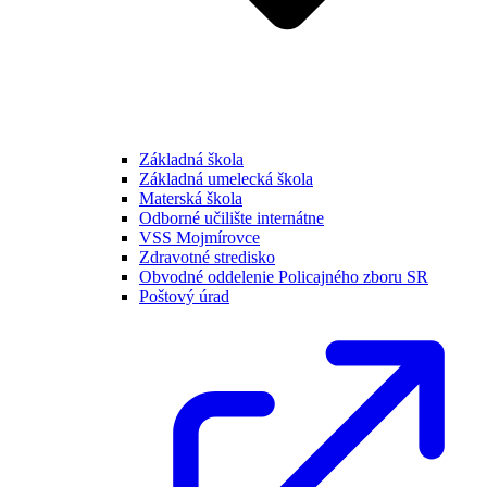
Základná škola
Základná umelecká škola
Materská škola
Odborné učilište internátne
VSS Mojmírovce
Zdravotné stredisko
Obvodné oddelenie Policajného zboru SR
Poštový úrad