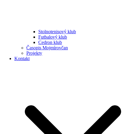
Stolnotenisový klub
Futbalový klub
Cedron klub
Časopis Mojmírovčan
Projekty
Kontakt