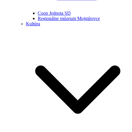
Coop Jednota SD
Regionálne múzeum Mojmírovce
Kultúra