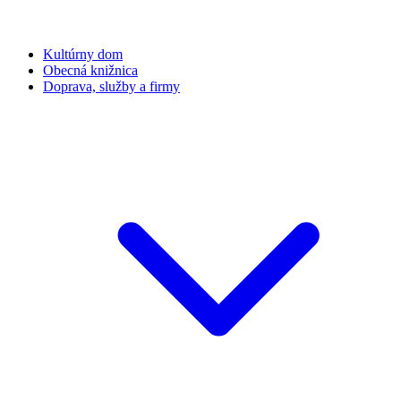
Kultúrny dom
Obecná knižnica
Doprava, služby a firmy