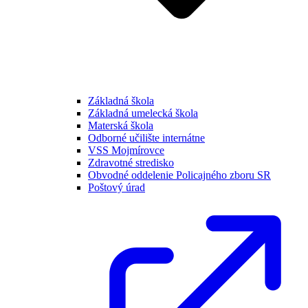
Základná škola
Základná umelecká škola
Materská škola
Odborné učilište internátne
VSS Mojmírovce
Zdravotné stredisko
Obvodné oddelenie Policajného zboru SR
Poštový úrad