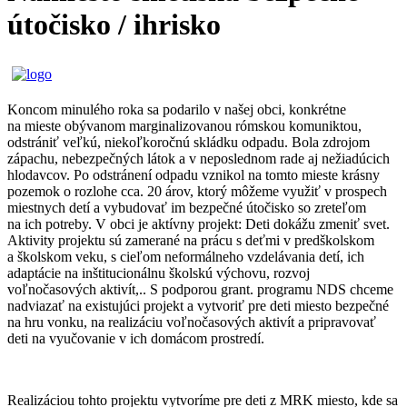
útočisko / ihrisko
Koncom minulého roka sa podarilo v našej obci, konkrétne
na mieste obývanom marginalizovanou rómskou komuniktou,
odstrániť veľkú, niekoľkoročnú skládku odpadu. Bola zdrojom
zápachu, nebezpečných látok a v neposlednom rade aj nežiadúcich
hlodavcov. Po odstránení odpadu vznikol na tomto mieste krásny
pozemok o rozlohe cca. 20 árov, ktorý môžeme využiť v prospech
miestnych detí a vybudovať im bezpečné útočisko so zreteľom
na ich potreby. V obci je aktívny projekt: Deti dokážu zmeniť svet.
Aktivity projektu sú zamerané na prácu s deťmi v predškolskom
a školskom veku, s cieľom neformálneho vzdelávania detí, ich
adaptácie na inštitucionálnu školskú výchovu, rozvoj
voľnočasových aktivít,.. S podporou grant. programu NDS chceme
nadviazať na existujúci projekt a vytvoriť pre deti miesto bezpečné
na hru vonku, na realizáciu voľnočasových aktivít a pripravovať
deti na vyučovanie v ich domácom prostredí.
Realizáciou tohto projektu vytvoríme pre deti z MRK miesto, kde sa