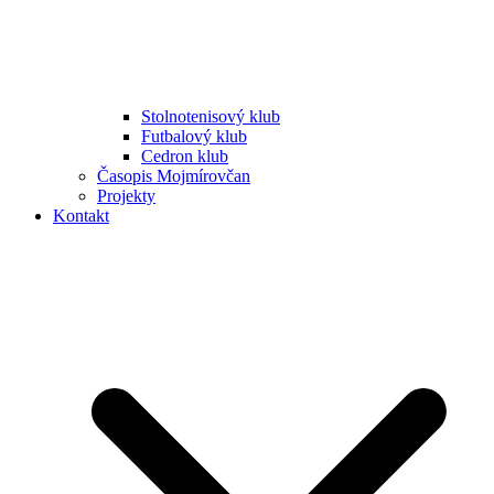
Stolnotenisový klub
Futbalový klub
Cedron klub
Časopis Mojmírovčan
Projekty
Kontakt