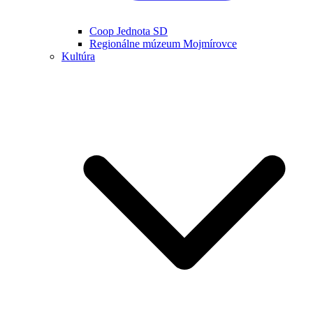
Coop Jednota SD
Regionálne múzeum Mojmírovce
Kultúra