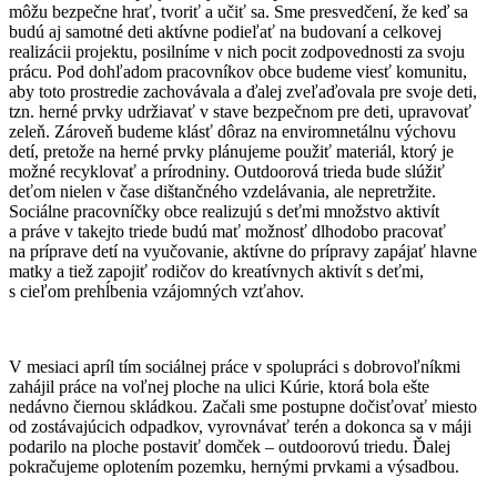
môžu bezpečne hrať, tvoriť a učiť sa. Sme presvedčení, že keď sa
budú aj samotné deti aktívne podieľať na budovaní a celkovej
realizácii projektu, posilníme v nich pocit zodpovednosti za svoju
prácu. Pod dohľadom pracovníkov obce budeme viesť komunitu,
aby toto prostredie zachovávala a ďalej zveľaďovala pre svoje deti,
tzn. herné prvky udržiavať v stave bezpečnom pre deti, upravovať
zeleň. Zároveň budeme klásť dôraz na enviromnetálnu výchovu
detí, pretože na herné prvky plánujeme použiť materiál, ktorý je
možné recyklovať a prírodniny. Outdoorová trieda bude slúžiť
deťom nielen v čase dištančného vzdelávania, ale nepretržite.
Sociálne pracovníčky obce realizujú s deťmi množstvo aktivít
a práve v takejto triede budú mať možnosť dlhodobo pracovať
na príprave detí na vyučovanie, aktívne do prípravy zapájať hlavne
matky a tiež zapojiť rodičov do kreatívnych aktivít s deťmi,
s cieľom prehĺbenia vzájomných vzťahov.
V mesiaci apríl tím sociálnej práce v spolupráci s dobrovoľníkmi
zahájil práce na voľnej ploche na ulici Kúrie, ktorá bola ešte
nedávno čiernou skládkou. Začali sme postupne dočisťovať miesto
od zostávajúcich odpadkov, vyrovnávať terén a dokonca sa v máji
podarilo na ploche postaviť domček – outdoorovú triedu. Ďalej
pokračujeme oplotením pozemku, hernými prvkami a výsadbou.