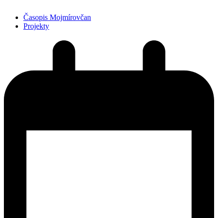
Časopis Mojmírovčan
Projekty