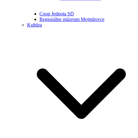
Coop Jednota SD
Regionálne múzeum Mojmírovce
Kultúra