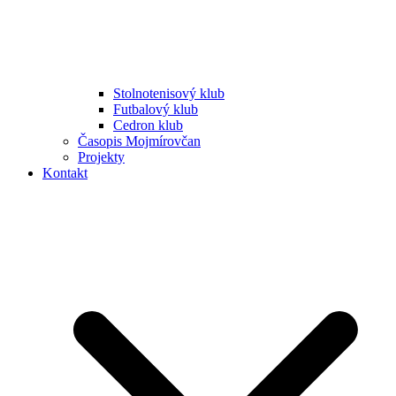
Stolnotenisový klub
Futbalový klub
Cedron klub
Časopis Mojmírovčan
Projekty
Kontakt