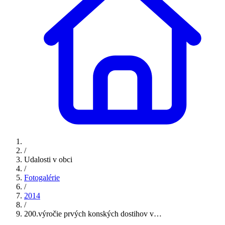
/
Udalosti v obci
/
Fotogalérie
/
2014
/
200.výročie prvých konských dostihov v…