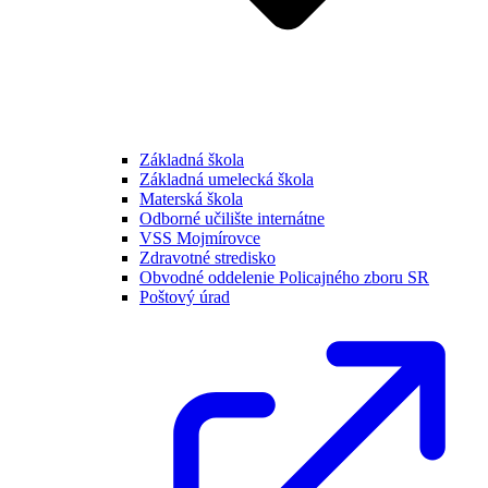
Základná škola
Základná umelecká škola
Materská škola
Odborné učilište internátne
VSS Mojmírovce
Zdravotné stredisko
Obvodné oddelenie Policajného zboru SR
Poštový úrad